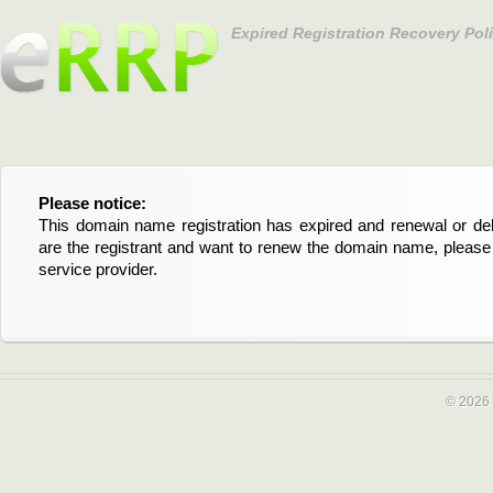
Expired Registration Recovery Pol
Please notice:
Bitte beachten Sie:
This domain name registration has expired and renewal or dele
Diese Domainregistrierung ist abgelaufen und die Verläng
are the registrant and want to renew the domain name, please 
Domain stehen an. Wenn Sie der Registrant sind und di
service provider.
verlängern möchten, kontaktieren Sie bitte Ihren Service-Provid
© 2026